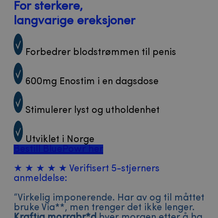
For sterkere,
langvarige ereksjoner
Forbedrer blodstrømmen til penis​
600mg Enostim i en dagsdose​
Stimulerer lyst og utholdenhet​
Utviklet i Norge
Bestill BluePowr her
★ ★ ★ ★ ★ Verifisert 5-stjerners
anmeldelse:
“Virkelig imponerende. Har av og til måttet
bruke Via**, men trenger det ikke lenger.
Kraftig morrabr*d
hver morgen etter å ha