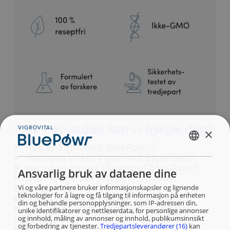
FAQ – Hvordan kan vi hjelpe deg?
×
NORWEGIAN
Hva er VigroVital BluePowr?
Hvordan virker VigroVital BluePowr?
NORSK
Hvordan tar jeg VigroVital BluePowr?
Ansvarlig bruk av dataene dine
Hvor lenge bør jeg ta VigroVital
Vi og våre partnere bruker informasjonskapsler og lignende
BluePowr?
teknologier for å lagre og få tilgang til informasjon på enheten
Hvem bør ta VigroVital BluePowr?
din og behandle personopplysninger, som IP-adressen din,
Kan jeg ta dette sammen med andre
unike identifikatorer og nettleserdata, for personlige annonser
og innhold, måling av annonser og innhold, publikumsinnsikt
kosttilskudd?
og forbedring av tjenester.
Tredjepartsleverandører (16)
kan