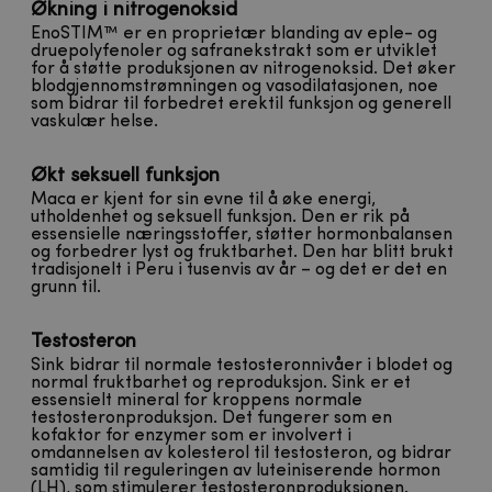
Økning i nitrogenoksid
EnoSTIM™ er en proprietær blanding av eple- og
druepolyfenoler og safranekstrakt som er utviklet
for å støtte produksjonen av nitrogenoksid. Det øker
blodgjennomstrømningen og vasodilatasjonen, noe
som bidrar til forbedret erektil funksjon og generell
vaskulær helse.
Økt seksuell funksjon
Maca er kjent for sin evne til å øke energi,
utholdenhet og seksuell funksjon. Den er rik på
essensielle næringsstoffer, støtter hormonbalansen
og forbedrer lyst og fruktbarhet. Den har blitt brukt
tradisjonelt i Peru i tusenvis av år – og det er det en
grunn til.
Testosteron
Sink bidrar til normale testosteronnivåer i blodet og
normal fruktbarhet og reproduksjon. Sink er et
essensielt mineral for kroppens normale
testosteronproduksjon. Det fungerer som en
kofaktor for enzymer som er involvert i
omdannelsen av kolesterol til testosteron, og bidrar
samtidig til reguleringen av luteiniserende hormon
(LH), som stimulerer testosteronproduksjonen.